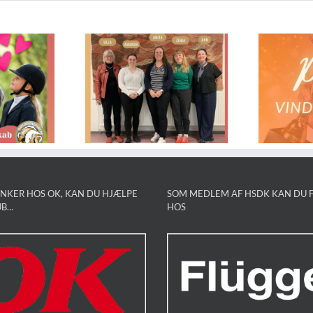
G
tyrelsen
2025 Pokal
2026
Vindere
NKER HOS OK, KAN DU HJÆLPE
SOM MEDLEM AF HSDK KAN DU F
UB…
HOS