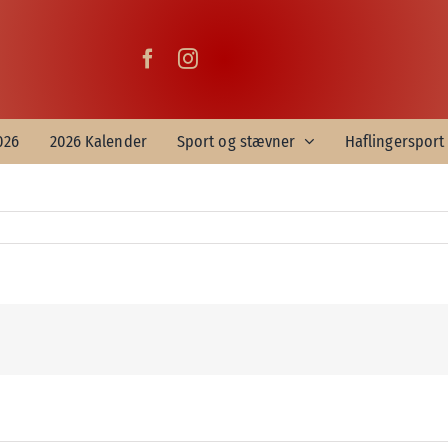
026
2026 Kalender
Sport og stævner
Haflingersport 