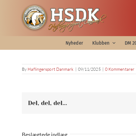
Skip
to
content
Nyheder
Klubben
DM 2
By
Haflingersport Danmark
|
09/11/2025
|
0 Kommentarer
Del, del, del...
Beslægtede indlæg