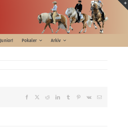
Junior!
Pokaler
Arkiv
Facebook
X
Reddit
LinkedIn
Tumblr
Pinterest
Vk
E-
mail