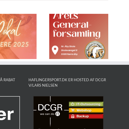
eneralforsamling
DM Udvalg –
2026 Dato:
Vær med!
17.01.2026
Å RABAT
HAFLINGERSPORT.DK ER HOSTED AF DCGR
V/LARS NIELSEN