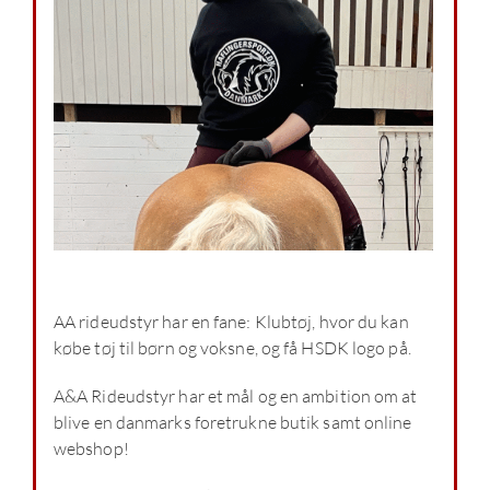
AA rideudstyr har en fane: Klubtøj, hvor du kan
købe tøj til børn og voksne, og få HSDK logo på.
A&A Rideudstyr har et mål og en ambition om at
blive en danmarks foretrukne butik samt online
webshop!