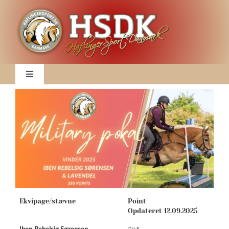
Skip
to
content
Toggle
Navigation
Nyheder
Klubben
DM 2026
Ekvipage/stævne
Point
2026 Kalender
Opdateret 12.09.2025
Iben Rebelsig Sørensen
285