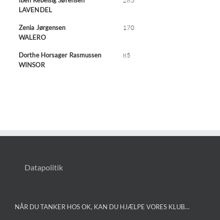
Sport og stævner
LAVENDEL
Zenia Jørgensen
170
WALERO
Haflingersport Junior!
Dorthe Horsager Rasmussen
85
WINSOR
Pokaler
Arkiv
Datapolitik
NÅR DU TANKER HOS OK, KAN DU HJÆLPE VORES KLUB…