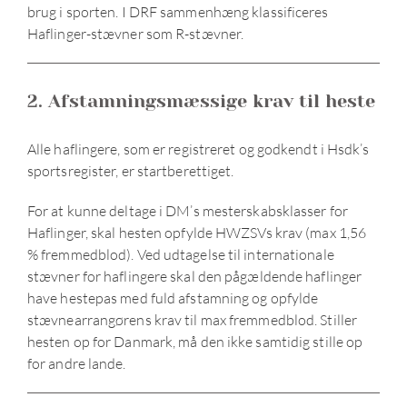
brug i sporten. I DRF sammenhæng klassificeres
Sport og stævner
Haflinger-stævner som R-stævner.
Haflingersport Junior!
2. Afstamningsmæssige krav til heste
Pokaler
Alle haflingere, som er registreret og godkendt i Hsdk’s
sportsregister, er startberettiget.
Arkiv
For at kunne deltage i DM’s mesterskabsklasser for
Haflinger, skal hesten opfylde HWZSVs krav (max 1,56
% fremmedblod). Ved udtagelse til internationale
stævner for haflingere skal den pågældende haflinger
have hestepas med fuld afstamning og opfylde
stævnearrangørens krav til max fremmedblod. Stiller
hesten op for Danmark, må den ikke samtidig stille op
for andre lande.