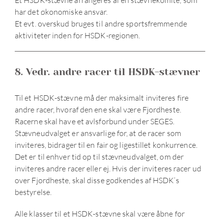
Et HSDK-stævne arrangeres af en stævnekomité, som
har det økonomiske ansvar.
Et evt. overskud bruges til andre sportsfremmende
aktiviteter inden for HSDK-regionen.
8. Vedr. andre racer til HSDK-stævner
Til et HSDK-stævne må der maksimalt inviteres fire
andre racer, hvoraf den ene skal være Fjordheste.
Racerne skal have et avlsforbund under SEGES.
Stævneudvalget er ansvarlige for, at de racer som
inviteres, bidrager til en fair og ligestillet konkurrence.
Det er til enhver tid op til stævneudvalget, om der
inviteres andre racer eller ej. Hvis der inviteres racer ud
over Fjordheste, skal disse godkendes af HSDK’s
bestyrelse.
Alle klasser til et HSDK-stævne skal være åbne for