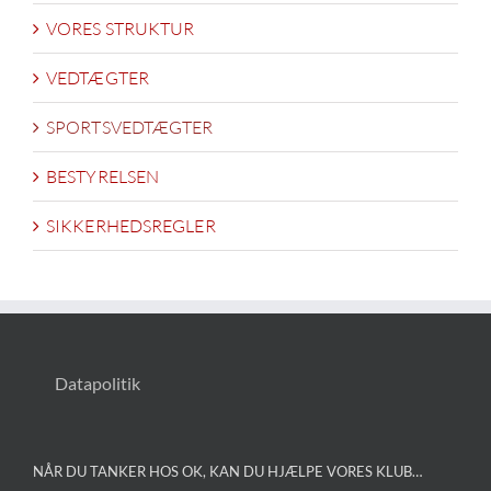
VORES STRUKTUR
VEDTÆGTER
SPORTSVEDTÆGTER
BESTYRELSEN
SIKKERHEDSREGLER
Datapolitik
NÅR DU TANKER HOS OK, KAN DU HJÆLPE VORES KLUB…