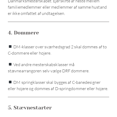
Danmarksmesterskabet. Ejerskifte af heste mellem
familiemedlemmer eller medlemmer af samme hustand
er ikke omfattet af undtagelsen.
4. Dommere
DM-klasser over sværhedsgrad 2 skal dømmes af to
C-dommere eller højere.
Ved andre mesterskabsklasser må
stævnearrangøren selv vælge DRF dommere.
DM springklasser skal bygges af C-banedesigner
eller højere og dømmes af D-springdommer eller højere.
5. Stævnestarter