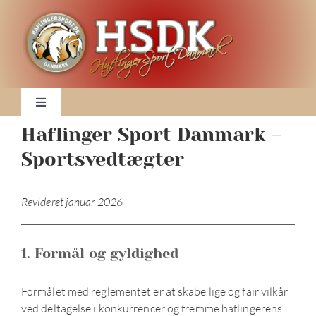
Skip
to
content
Toggle
Navigation
Haflinger Sport Danmark –
Nyheder
Sportsvedtægter
Klubben
Revideret januar 2026
DM 2026
1. Formål og gyldighed
2026 Kalender
Formålet med reglementet er at skabe lige og fair vilkår
ved deltagelse i konkurrencer og fremme haflingerens