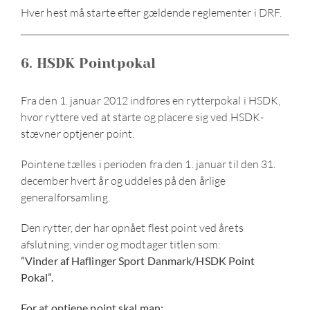
Hver hest må starte efter gældende reglementer i DRF.
6. HSDK Pointpokal
Fra den 1. januar 2012 indføres en rytterpokal i HSDK,
hvor ryttere ved at starte og placere sig ved HSDK-
stævner optjener point.
Pointene tælles i perioden fra den 1. januar til den 31.
december hvert år og uddeles på den årlige
generalforsamling.
Den rytter, der har opnået flest point ved årets
afslutning, vinder og modtager titlen som:
”Vinder af Haflinger Sport Danmark/HSDK Point
Pokal”.
For at optjene point skal man: