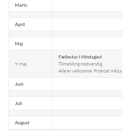
Sport og stævner
Marts
Haflingersport Junior!
April
Pokaler
Maj
Fællestur I Hindsgavl
Arkiv
9. maj
Tilmelding nødvendig
Alle er velkomne. Frokost inkludere
Juni
Juli
August