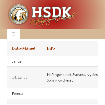
Skip
to
content
Toggle
Navigation
Nyheder
Dato/Måned
Info
Januar
Klubben
Haflinger sport Sydvest, Nytårstaffe
14. Januar
DM 2026
Spring og dressur
2026 Kalender
Februar