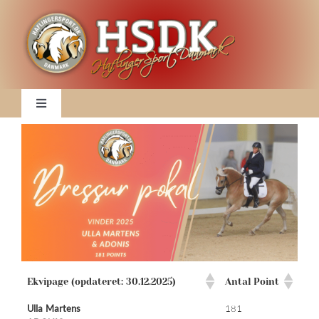
Skip
to
content
Toggle
Navigation
Nyheder
Klubben
DM 2026
2026 Kalender
Ekvipage (opdateret: 30.12.2025)
Antal Point
Ulla Martens
181