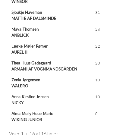
WINSOR
Sjoukje Haveman
31
MATTIE AF DALSMINDE
Maya Thomsen
28
ANBLICK
Lærke Møller Rømer
22
AUREL II
Thea Huus Gadegaard
20
ARMANI AF VOGNMANDSGÅRDEN
Zenia Jørgensen
10
WALERO
Anna Kirstine Jensen
10
NICKY
Alma Molly Houe Maric
0
WIKING JUNIOR
Viser 1 til 16 af 16 linjer