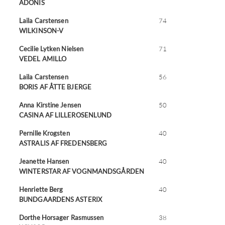
ADONIS
Sport og stævner
Laila Carstensen
74
WILKINSON-V
Haflingersport Junior!
Cecilie Lytken Nielsen
71
VEDEL AMILLO
Pokaler
Laila Carstensen
56
BORIS AF ÅTTE BJERGE
Anna Kirstine Jensen
50
Arkiv
CASINA AF LILLEROSENLUND
Pernille Krogsten
40
ASTRALIS AF FREDENSBERG
Jeanette Hansen
40
WINTERSTAR AF VOGNMANDSGÅRDEN
Henriette Berg
40
BUNDGAARDENS ASTERIX
Dorthe Horsager Rasmussen
38