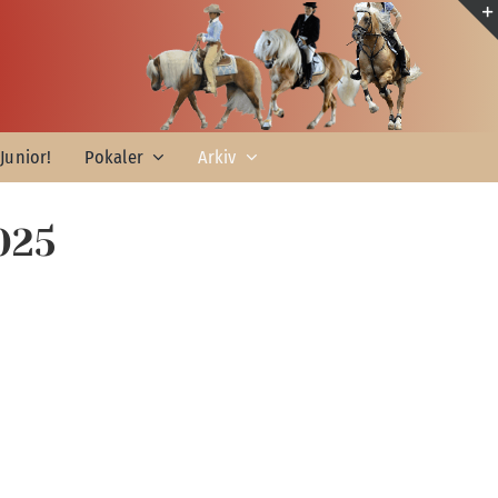
Junior!
Pokaler
Arkiv
025