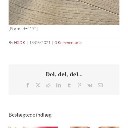
[Form id="17"]
By
HSDK
|
18/06/2021
|
0 Kommentarer
Del, del, del...
Facebook
X
Reddit
LinkedIn
Tumblr
Pinterest
Vk
E-
mail
Beslægtede indlæg