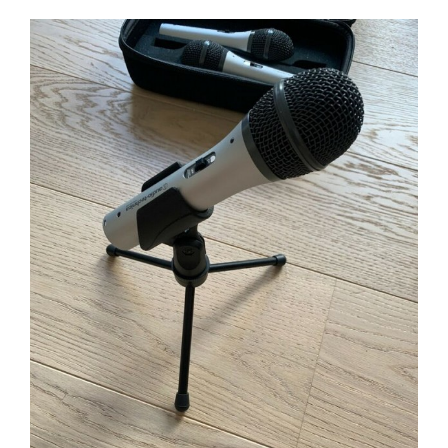
Sport og stævner
Haflingersport Junior!
Pokaler
Arkiv