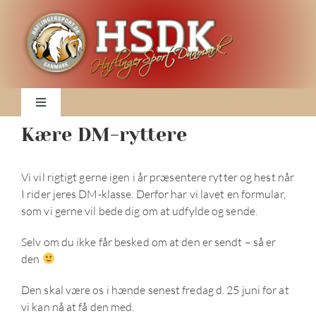
Skip
to
content
Toggle
Navigation
Kære DM-ryttere
Nyheder
Vi vil rigtigt gerne igen i år præsentere rytter og hest når
Klubben
I rider jeres DM-klasse. Derfor har vi lavet en formular,
som vi gerne vil bede dig om at udfylde og sende.
DM 2026
Selv om du ikke får besked om at den er sendt – så er
den
2026 Kalender
Den skal være os i hænde senest fredag d. 25 juni for at
vi kan nå at få den med.