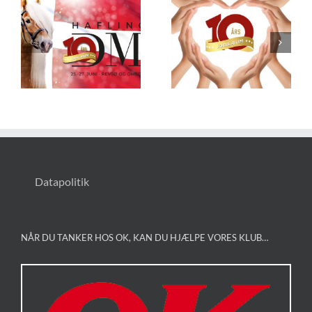
Vi har brug
Bestilling af
for din
lasagne til
hjælp…
fredag aften
Datapolitik
NÅR DU TANKER HOS OK, KAN DU HJÆLPE VORES KLUB…