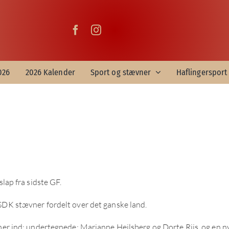
026
2026 Kalender
Sport og stævner
Haflingersport 
slap fra sidste GF.
HSDK stævner fordelt over det ganske land.
mmer ind: undertegnede; Marianne Hejlsberg og Dorte Riis, og en ny