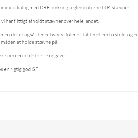
t komme i dialog med DRF omkring reglementerne til R-stævner.
vi har flittigt afholdt stævner over hele landet.
n der er også steder hvor vi føler os tabt mellem to stole, og enk
g måden at holde stævne på.
rk som een af de første opgaver.
r os en rigtig god GF