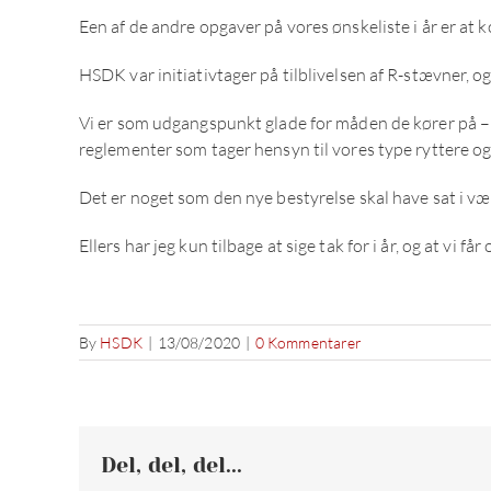
Een af de andre opgaver på vores ønskeliste i år er a
HSDK var initiativtager på tilblivelsen af R-stævner, og 
Vi er som udgangspunkt glade for måden de kører på – me
reglementer som tager hensyn til vores type ryttere o
Det er noget som den nye bestyrelse skal have sat i væ
Ellers har jeg kun tilbage at sige tak for i år, og at vi få
By
HSDK
|
13/08/2020
|
0 Kommentarer
Del, del, del...