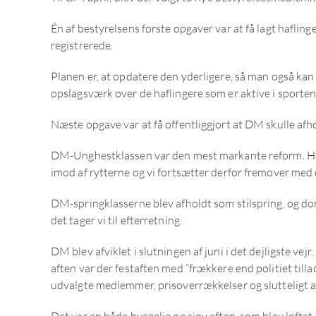
Én af bestyrelsens første opgaver var at få lagt hafli
registrerede.
Planen er, at opdatere den yderligere, så man også ka
opslagsværk over de haflingere som er aktive i sporte
Næste opgave var at få offentliggjort at DM skulle afho
DM-Unghestklassen var den mest markante reform. Her 
imod af rytterne og vi fortsætter derfor fremover med
DM-springklasserne blev afholdt som stilspring, og dom
det tager vi til efterretning.
DM blev afviklet i slutningen af juni i det dejligste ve
aften var der festaften med ”frækkere end politiet til
udvalgte medlemmer, prisoverrækkelser og slutteligt a
Det var en både hyggelig og sjov aften, som blev løftet i