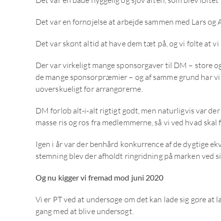
Det var en fornøjelse at arbejde sammen med Lars og An
Det var skønt altid at have dem tæt på, og vi følte at v
Der var virkeligt mange sponsorgaver til DM – store 
de mange sponsorpræmier – og af samme grund har vi i be
uoverskueligt for arrangørerne.
DM forløb alt-i-alt rigtigt godt, men naturligvis var de
masse ris og ros fra medlemmerne, så vi ved hvad ska
Igen i år var der benhård konkurrence af de dygtige ekv
stemning blev der afholdt ringridning på marken ved si
Og nu kigger vi fremad mod juni 2020
Vi er PT ved at undersøge om det kan lade sig gøre at l
gang med at blive undersøgt.