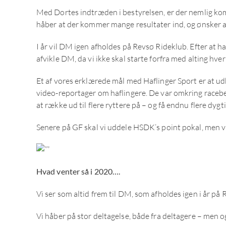
Med Dortes indtræden i bestyrelsen, er der nemlig kom
håber at der kommer mange resultater ind, og ønsker al
I år vil DM igen afholdes på Revsø Rideklub. Efter at ha
afvikle DM, da vi ikke skal starte forfra med alting hve
Et af vores erklærede mål med Haflinger Sport er at udb
video-reportager om haflingere. De var omkring racebesk
at række ud til flere ryttere på – og få endnu flere dygt
Senere på GF skal vi uddele HSDK’s point pokal, men v
Hvad venter så i 2020….
Vi ser som altid frem til DM, som afholdes igen i år på
Vi håber på stor deltagelse, både fra deltagere – men og