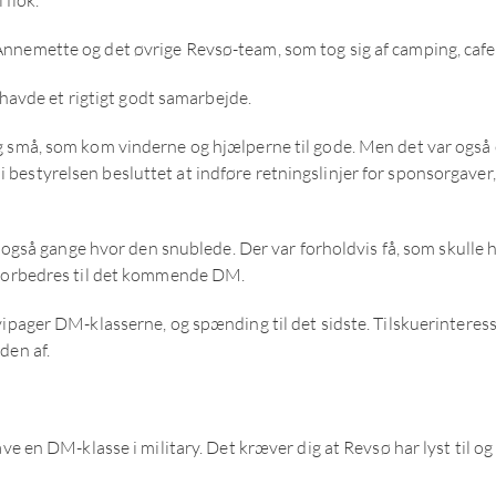
nemette og det øvrige Revsø-team, som tog sig af camping, cafeteri
i havde et rigtigt godt samarbejde.
og små, som kom vinderne og hjælperne til gode. Men det var ogs
styrelsen besluttet at indføre retningslinjer for sponsorgaver, så
r også gange hvor den snublede. Der var forholdvis få, som skulle h
l forbedres til det kommende DM.
ipager DM-klasserne, og spænding til det sidste. Tilskuerinteresse
den af.
ave en DM-klasse i military. Det kræver dig at Revsø har lyst til 