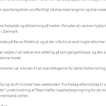
nger-sportsregistret ud offentligt, så stævnearrangører og stævne
n se fødselsår og afstamning på hesten. Foruden at være en hjælp
n i Danmark.
ldes på Revsø Rideklub, og at der ville blive lavet nogle reformer
valgte vi at lade en ene afdeling gå som gangartklasse, og den 
 denne model.
meren var ikke sen til at rose deltagerne for deres flotte ridnin
jr. Sol og skyfri himmel hele weekenden! Fra fredag eftermiddag til
lader” underholdning af Team Haffer, kæphestespringning for de mi
merikansk lotteri.
 flok.