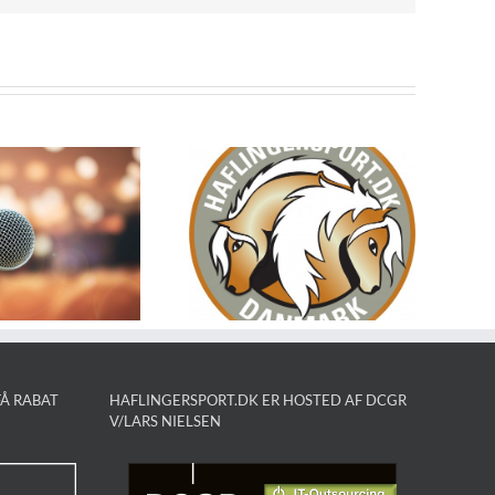
NYT! For børn
Info pr 13. juni
op til 12 år –
2023
bliv
minimedlem
Å RABAT
HAFLINGERSPORT.DK ER HOSTED AF DCGR
V/LARS NIELSEN