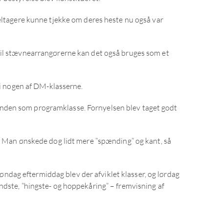
deltagere kunne tjekke om deres heste nu også var
 til stævnearrangørerne kan det også bruges som et
 i nogen af DM-klasserne.
anden som programklasse. Fornyelsen blev taget godt
g. Man ønskede dog lidt mere ”spænding” og kant, så
 søndag eftermiddag blev der afviklet klasser, og lørdag
ndste, ”hingste- og hoppekåring” – fremvisning af