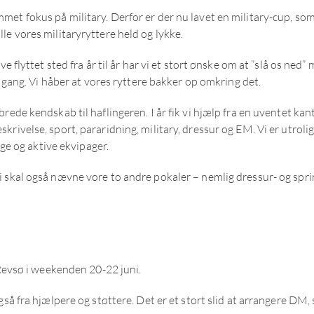
met fokus på military. Derfor er der nu lavet en military-cup, so
le vores militaryryttere held og lykke.
ve flyttet sted fra år til år har vi et stort ønske om at ”slå os ne
r gang. Vi håber at vores ryttere bakker op omkring det.
rede kendskab til haflingeren. I år fik vi hjælp fra en uventet kan
rivelse, sport, pararidning, military, dressur og EM. Vi er utrolig
ige og aktive ekvipager.
i skal også nævne vore to andre pokaler – nemlig dressur- og spri
 Revsø i weekenden 20-22 juni.
så fra hjælpere og støttere. Det er et stort slid at arrangere DM, s