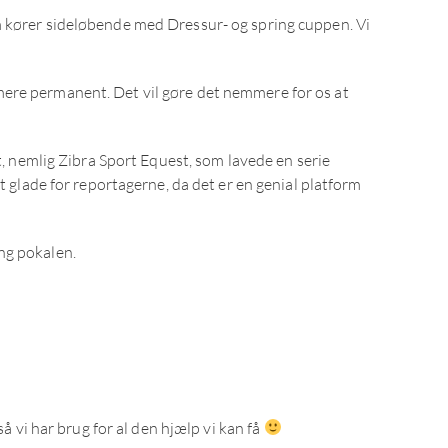
m kører sideløbende med Dressur- og spring cuppen. Vi
d” mere permanent. Det vil gøre det nemmere for os at
t, nemlig Zibra Sport Equest, som lavede en serie
t glade for reportagerne, da det er en genial platform
ng pokalen.
å vi har brug for al den hjælp vi kan få