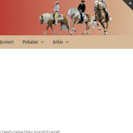
Junior!
Pokaler
Arkiv
 bestyrelse blev konstitueret.