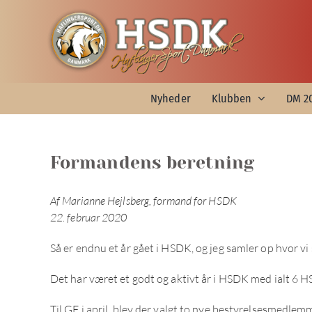
Skip
to
content
Nyheder
Klubben
DM 2
Formandens beretning
Af Marianne Hejlsberg, formand for HSDK
22. februar 2020
Så er endnu et år gået i HSDK, og jeg samler op hvor vi 
Det har været et godt og aktivt år i HSDK med ialt 6 
Til GF i april, blev der valgt to nye bestyrelsesmedle