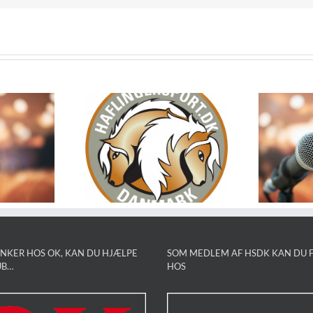
træder ud
Referat af
styrelsen,
generalforsamling
 kommer
2024
Ulla
NKER HOS OK, KAN DU HJÆLPE
SOM MEDLEM AF HSDK KAN DU F
UB…
HOS