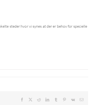
elte steder hvor vi synes at der er behov for specielle
Facebook
X
Reddit
LinkedIn
Tumblr
Pinterest
Vk
E-
mail