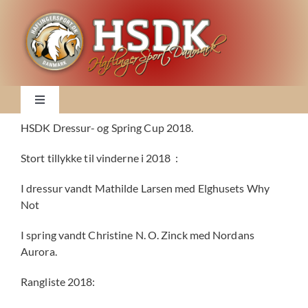
Skip
to
content
Toggle
Navigation
HSDK Dressur- og Spring Cup 2018.
Nyheder
Stort tillykke til vinderne i 2018 :
Klubben
I dressur vandt Mathilde Larsen med Elghusets Why
Not
DM 2026
I spring vandt Christine N. O. Zinck med Nordans
Aurora.
2026 Kalender
Rangliste 2018: