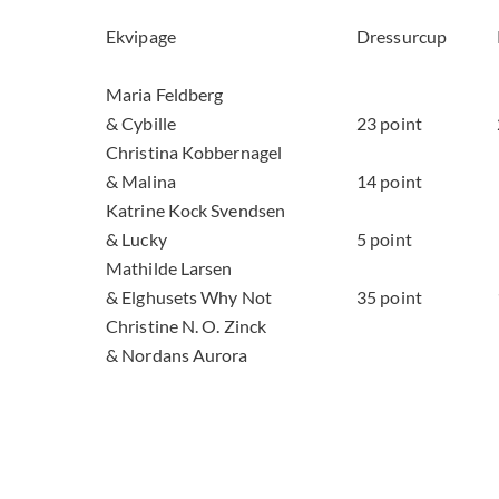
Sport og stævner
Ekvipage
Dressurcup
Haflingersport Junior!
Maria Feldberg
& Cybille
23 point
Christina Kobbernagel
Pokaler
& Malina
14 point
Katrine Kock Svendsen
Arkiv
& Lucky
5 point
Mathilde Larsen
& Elghusets Why Not
35 point
Christine N. O. Zinck
& Nordans Aurora