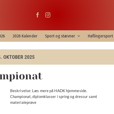
026
2026 Kalender
Sport og stævner
Haflingersport 
5. OKTOBER 2025
ampionat
Beskrivelse: Læs mere på HADK hjemmeside.
Championat, diplomklasser i spring og dressur samt
materialeprøve