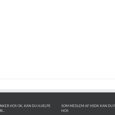
NKER HOS OK, KAN DU HJÆLPE
SOM MEDLEM AF HSDK KAN DU F
UB…
HOS