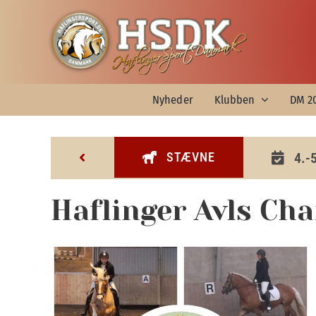
Skip
to
content
Nyheder
Klubben
DM 2
STÆVNE
4.-
Haflinger Avls Ch