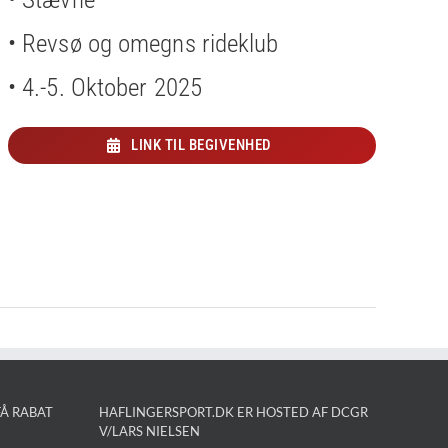
• Revsø og omegns rideklub
• 4.-5. Oktober 2025
LINK TIL BEGIVENHED
Å RABAT
HAFLINGERSPORT.DK ER HOSTED AF DCGR
V/LARS NIELSEN