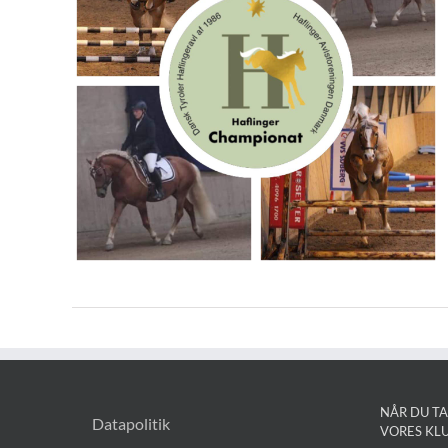
NÅR DU TA
Datapolitik
VORES KL